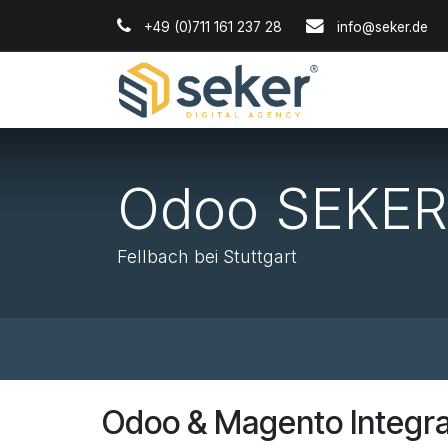
Zum Inhalt springen
+49 (0)711 161 237 28
info@seker.de
Odoo SEKER 
Fellbach bei Stuttgart
Odoo & Magento Integra