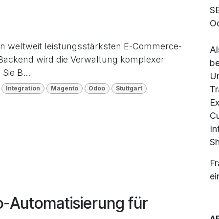
SE
Od
n weltweit leistungsstärksten E-Commerce-
Al
-Backend wird die Verwaltung komplexer
be
Sie B...
Un
Tr
Integration
Magento
Odoo
Stuttgart
Ex
C
In
Sh
Fr
ei
o-Automatisierung für
A