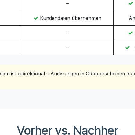
–
Kundendaten übernehmen
Än
–
–
T
ion ist bidirektional – Änderungen in Odoo erscheinen aut
Vorher vs. Nachher