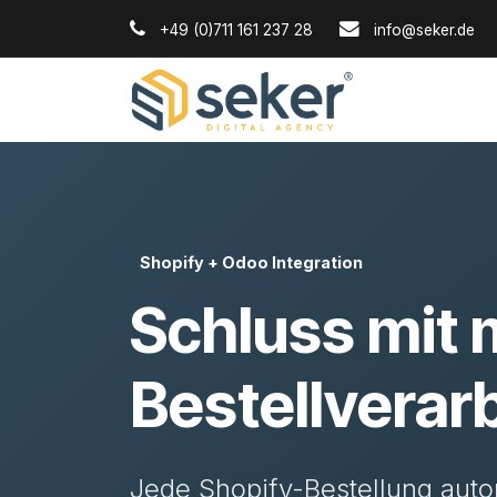
Zum Inhalt springen
+49 (0)711 161 237 28
info@seker.de
Shopify + Odoo Integration
Schluss mit 
Bestellverar
Jede Shopify-Bestellung auto