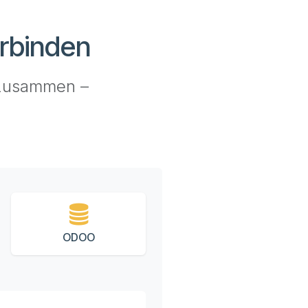
erbinden
 zusammen –
ODOO