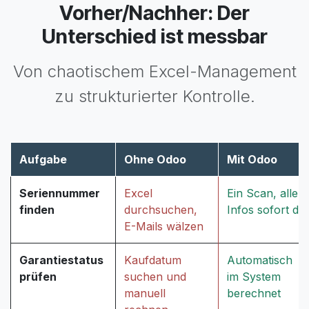
Vorher/Nachher: Der
Unterschied ist messbar
Von chaotischem Excel-Management
zu strukturierter Kontrolle.
Aufgabe
Ohne Odoo
Mit Odoo
Seriennummer
Excel
Ein Scan, alle
finden
durchsuchen,
Infos sofort da
E-Mails wälzen
Garantiestatus
Kaufdatum
Automatisch
prüfen
suchen und
im System
manuell
berechnet