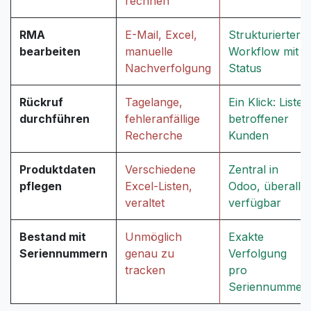
rechnen
RMA
E-Mail, Excel,
Strukturierter
bearbeiten
manuelle
Workflow mit
Nachverfolgung
Status
Rückruf
Tagelange,
Ein Klick: Liste
durchführen
fehleranfällige
betroffener
Recherche
Kunden
Produktdaten
Verschiedene
Zentral in
pflegen
Excel-Listen,
Odoo, überall
veraltet
verfügbar
Bestand mit
Unmöglich
Exakte
Seriennummern
genau zu
Verfolgung
tracken
pro
Seriennummer