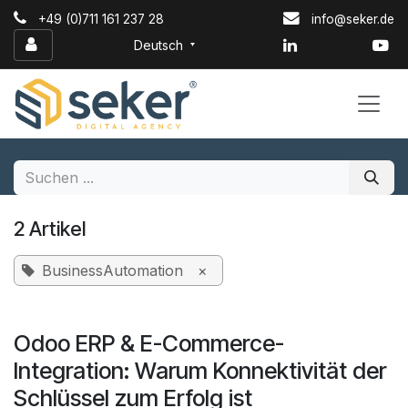
Zum Inhalt springen
+49 (0)711 161 237 28
info@seker.de
Deutsch
2 Artikel
BusinessAutomation
×
Odoo ERP & E-Commerce-
Integration: Warum Konnektivität der
Schlüssel zum Erfolg ist