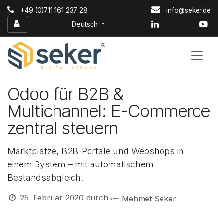
Zum Inhalt springen
+49 (0)711 161 237 28
info@seker.de
Deutsch
Odoo für B2B &
Multichannel: E-Commerce
zentral steuern
Marktplätze, B2B-Portale und Webshops in
einem System – mit automatischem
Bestandsabgleich.
25. Februar 2020
durch
Mehmet Seker