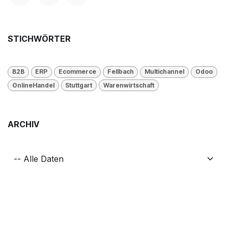
STICHWÖRTER
B2B
ERP
Ecommerce
Fellbach
Multichannel
Odoo
OnlineHandel
Stuttgart
Warenwirtschaft
ARCHIV