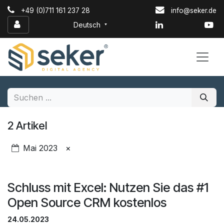
Zum Inhalt springen
+49 (0)711 161 237 28
info@seker.de
Deutsch
2 Artikel
Mai 2023
×
Schluss mit Excel: Nutzen Sie das #1
Open Source CRM kostenlos
24.05.2023